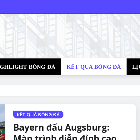
IGHLIGHT BÓNG ĐÁ
KẾT QUẢ BÓNG ĐÁ
LỊ
KẾT QUẢ BÓNG ĐÁ
Bayern đấu Augsburg:
Màn trình diễn đỉnh cao