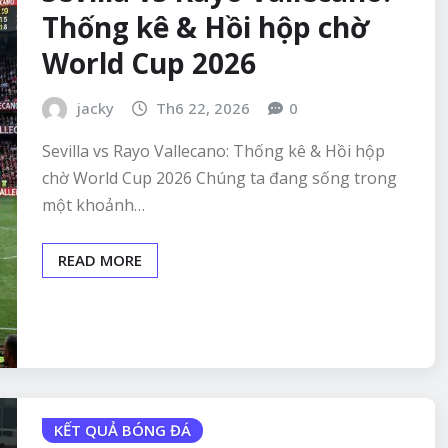
Thống kê & Hồi hộp chờ
World Cup 2026
jacky
Th6 22, 2026
0
Sevilla vs Rayo Vallecano: Thống kê & Hồi hộp
chờ World Cup 2026 Chúng ta đang sống trong
một khoảnh…
READ MORE
KẾT QUẢ BÓNG ĐÁ