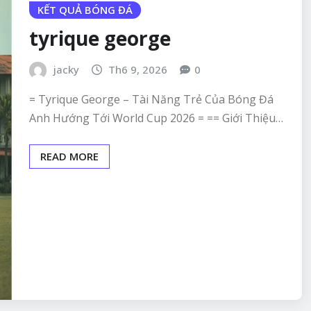
KẾT QUẢ BÓNG ĐÁ
tyrique george
jacky
Th6 9, 2026
0
= Tyrique George – Tài Năng Trẻ Của Bóng Đá
Anh Hướng Tới World Cup 2026 = == Giới Thiệu…
READ MORE