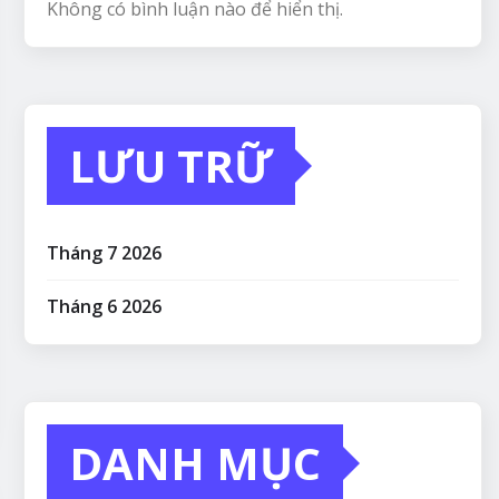
Không có bình luận nào để hiển thị.
LƯU TRỮ
Tháng 7 2026
Tháng 6 2026
DANH MỤC