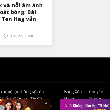
k và nỗi ám ảnh
oát bóng: Bài
 Ten Hag vẫn
Th7 23, 2026
 các bộ lọc thông số của
Bảng Xếp
Chuyển
tuổi trở lên, có đầy đủ
Hạng
Nhượng
x
việc truy cập, sao chép hoặc