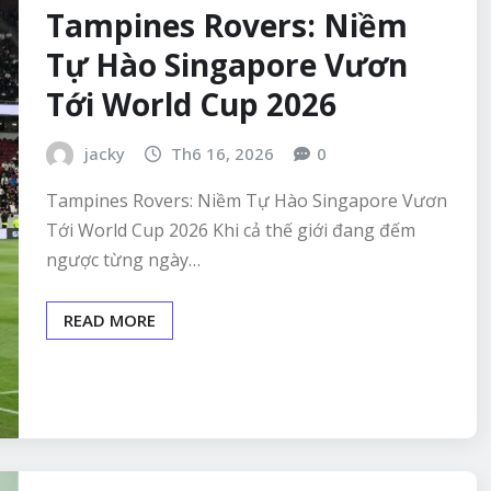
Tampines Rovers: Niềm
Tự Hào Singapore Vươn
Tới World Cup 2026
jacky
Th6 16, 2026
0
Tampines Rovers: Niềm Tự Hào Singapore Vươn
Tới World Cup 2026 Khi cả thế giới đang đếm
ngược từng ngày…
READ MORE