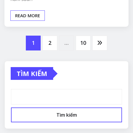
READ MORE
Phân
1
2
…
10
trang
TÌM KIẾM
bài
viết
Tìm kiếm