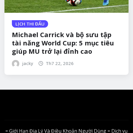
LỊCH THI ĐẤU
Michael Carrick và bộ sưu tập
tài năng World Cup: 5 mục tiêu
giúp MU trở lại đỉnh cao
jacky
Th7 22, 2026
= Giới Hạn Địa Lý Và Điều Khoản Người Dùng = Dịch vụ