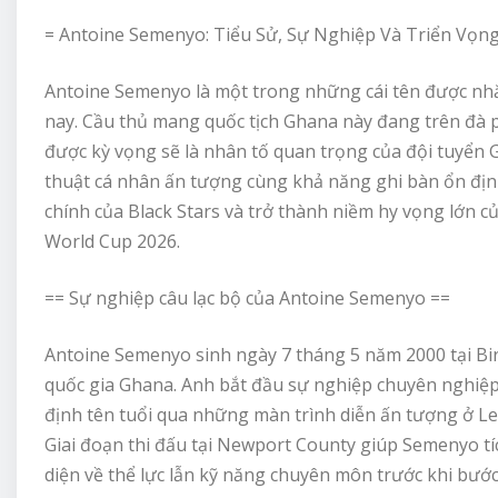
= Antoine Semenyo: Tiểu Sử, Sự Nghiệp Và Triển Vọng
Antoine Semenyo là một trong những cái tên được nhắ
nay. Cầu thủ mang quốc tịch Ghana này đang trên đà p
được kỳ vọng sẽ là nhân tố quan trọng của đội tuyển Gha
thuật cá nhân ấn tượng cùng khả năng ghi bàn ổn địn
chính của Black Stars và trở thành niềm hy vọng lớn
World Cup 2026.
== Sự nghiệp câu lạc bộ của Antoine Semenyo ==
Antoine Semenyo sinh ngày 7 tháng 5 năm 2000 tại B
quốc gia Ghana. Anh bắt đầu sự nghiệp chuyên nghiệp
định tên tuổi qua những màn trình diễn ấn tượng ở 
Giai đoạn thi đấu tại Newport County giúp Semenyo tí
diện về thể lực lẫn kỹ năng chuyên môn trước khi bướ