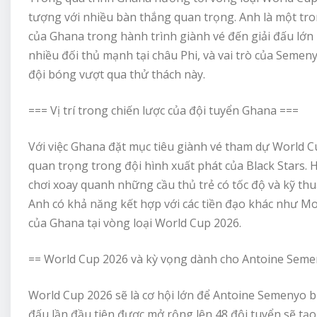
tượng với nhiều bàn thắng quan trọng. Anh là một tr
của Ghana trong hành trình giành vé đến giải đấu lớn
nhiều đối thủ mạnh tại châu Phi, và vai trò của Semen
đội bóng vượt qua thử thách này.
=== Vị trí trong chiến lược của đội tuyển Ghana ===
Với việc Ghana đặt mục tiêu giành vé tham dự World
quan trọng trong đội hình xuất phát của Black Stars. 
chơi xoay quanh những cầu thủ trẻ có tốc độ và kỹ th
Anh có khả năng kết hợp với các tiền đạo khác như 
của Ghana tại vòng loại World Cup 2026.
== World Cup 2026 và kỳ vọng dành cho Antoine Seme
World Cup 2026 sẽ là cơ hội lớn để Antoine Semenyo b
đấu lần đầu tiên được mở rộng lên 48 đội tuyển sẽ tạ