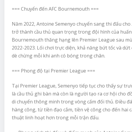
=== Chuyển đến AFC Bournemouth ===
Năm 2022, Antoine Semenyo chuyển sang thi đấu cho
trở thành cầu thủ quan trọng trong đội hình của huấn 
Bournemouth thăng hạng lên Premier League sau mùa 
2022-2023. Lối chơi trực diện, khả năng bứt tốc và dứ
dè chừng mỗi khi anh có bóng trong chân.
=== Phong độ tại Premier League ===
Tại Premier League, Semenyo tiếp tục cho thấy sự trư
là cầu thủ ghi bàn mà còn là người tạo ra cơ hội cho
di chuyển thông minh trong vòng cấm đối thủ. Điều đán
hàng công, từ tiền đạo cắm, tiền vệ công cho đến hai 
thuật linh hoạt hơn trong mỗi trận đấu.