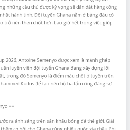
ong những cầu thủ được kỳ vọng sẽ dẫn dắt hàng công
 nhất hành tinh. Đội tuyển Ghana nằm ở bảng đấu có
yo trở nên then chốt hơn bao giờ hết trong việc giúp
 Cup 2026, Antoine Semenyo được xem là mảnh ghép
Huấn luyện viên đội tuyển Ghana đang xây dựng lối
uật, trong đó Semenyo là điểm mấu chốt ở tuyến trên.
Mohammed Kudus để tạo nên bộ ba tấn công đáng sợ
nyo ==
ước ra ánh sáng trên sân khấu bóng đá thế giới. Giải
o thêm cơ hội cho Ghana cùng nhiều quốc gia châu Phi