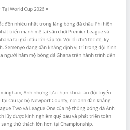
 Tại World Cup 2026 =
c đến nhiều nhất trong làng bóng đá châu Phi hiện
hát triển mạnh mẽ tại sân chơi Premier League và
na tại giải đấu lớn sắp tới. Với lối chơi tốc độ, kỹ
h, Semenyo đang dần khẳng định vị trí trong đội hình
 của người hâm mộ bóng đá Ghana trên hành trình đến
irmingham, Anh nhưng lựa chọn khoác áo đội tuyển
 tại câu lạc bộ Newport County, nơi anh dần khẳng
League Two và League One của hệ thống bóng đá Anh.
ch lũy được kinh nghiệm quý báu và phát triển toàn
c sang thử thách lớn hơn tại Championship.