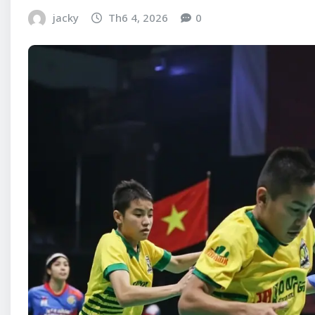
jacky
Th6 4, 2026
0