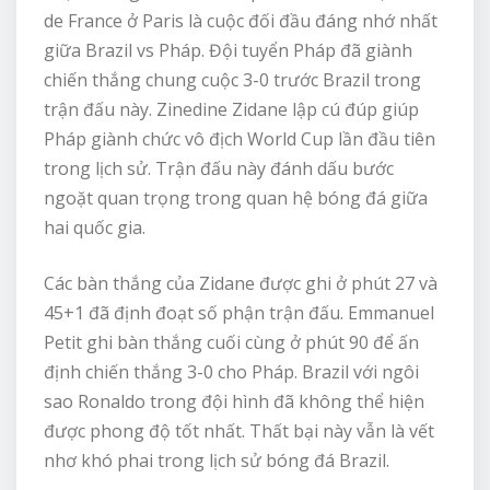
de France ở Paris là cuộc đối đầu đáng nhớ nhất
giữa Brazil vs Pháp. Đội tuyển Pháp đã giành
chiến thắng chung cuộc 3-0 trước Brazil trong
trận đấu này. Zinedine Zidane lập cú đúp giúp
Pháp giành chức vô địch World Cup lần đầu tiên
trong lịch sử. Trận đấu này đánh dấu bước
ngoặt quan trọng trong quan hệ bóng đá giữa
hai quốc gia.
Các bàn thắng của Zidane được ghi ở phút 27 và
45+1 đã định đoạt số phận trận đấu. Emmanuel
Petit ghi bàn thắng cuối cùng ở phút 90 để ấn
định chiến thắng 3-0 cho Pháp. Brazil với ngôi
sao Ronaldo trong đội hình đã không thể hiện
được phong độ tốt nhất. Thất bại này vẫn là vết
nhơ khó phai trong lịch sử bóng đá Brazil.