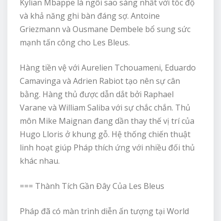
Kylian Mbappe là ngôi sao sáng nhất với tốc độ
và khả năng ghi bàn đáng sợ. Antoine
Griezmann và Ousmane Dembele bổ sung sức
mạnh tấn công cho Les Bleus.
Hàng tiền vệ với Aurelien Tchouameni, Eduardo
Camavinga và Adrien Rabiot tạo nên sự cân
bằng. Hàng thủ được dẫn dắt bởi Raphael
Varane và William Saliba với sự chắc chắn. Thủ
môn Mike Maignan đang dần thay thế vị trí của
Hugo Lloris ở khung gỗ. Hệ thống chiến thuật
linh hoạt giúp Pháp thích ứng với nhiều đối thủ
khác nhau.
=== Thành Tích Gần Đây Của Les Bleus
Pháp đã có màn trình diễn ấn tượng tại World