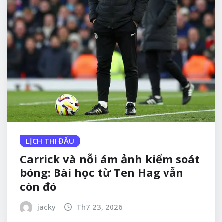
LỊCH THI ĐẤU
Carrick và nỗi ám ảnh kiểm soát
bóng: Bài học từ Ten Hag vẫn
còn đó
jacky
Th7 23, 2026