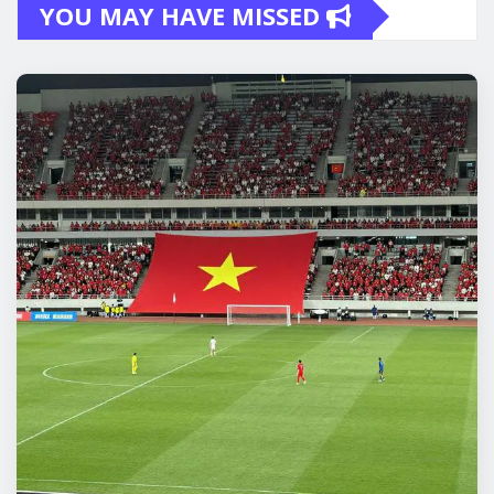
YOU MAY HAVE MISSED