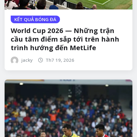
KẾT QUẢ BÓNG ĐÁ
World Cup 2026 — Những trận
cầu tâm điểm sắp tới trên hành
trình hướng đến MetLife
jacky
Th7 19, 2026