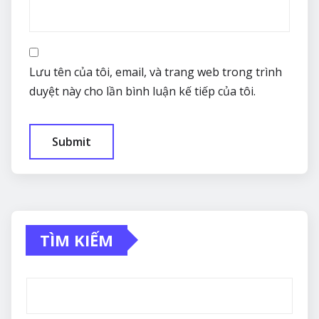
Lưu tên của tôi, email, và trang web trong trình
duyệt này cho lần bình luận kế tiếp của tôi.
TÌM KIẾM