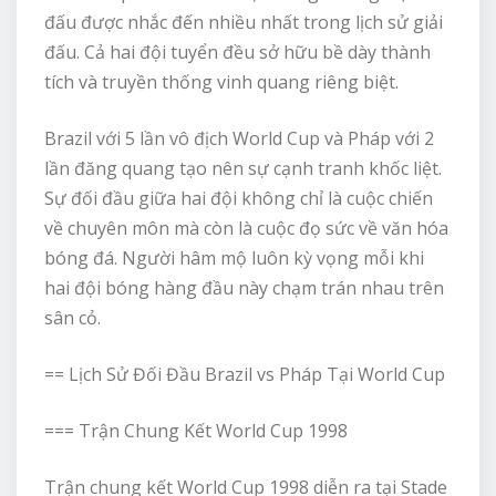
đấu được nhắc đến nhiều nhất trong lịch sử giải
đấu. Cả hai đội tuyển đều sở hữu bề dày thành
tích và truyền thống vinh quang riêng biệt.
Brazil với 5 lần vô địch World Cup và Pháp với 2
lần đăng quang tạo nên sự cạnh tranh khốc liệt.
Sự đối đầu giữa hai đội không chỉ là cuộc chiến
về chuyên môn mà còn là cuộc đọ sức về văn hóa
bóng đá. Người hâm mộ luôn kỳ vọng mỗi khi
hai đội bóng hàng đầu này chạm trán nhau trên
sân cỏ.
== Lịch Sử Đối Đầu Brazil vs Pháp Tại World Cup
=== Trận Chung Kết World Cup 1998
Trận chung kết World Cup 1998 diễn ra tại Stade