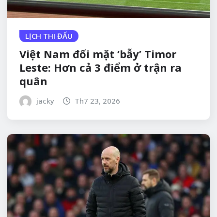
LỊCH THI ĐẤU
Việt Nam đối mặt ‘bẫy’ Timor
Leste: Hơn cả 3 điểm ở trận ra
quân
jacky
Th7 23, 2026