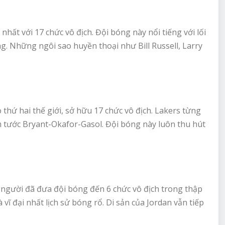
nhất với 17 chức vô địch. Đội bóng này nổi tiếng với lối
ng. Những ngôi sao huyền thoại như Bill Russell, Larry
thứ hai thế giới, sở hữu 17 chức vô địch. Lakers từng
m tước Bryant-Okafor-Gasol. Đội bóng này luôn thu hút
, người đã đưa đội bóng đến 6 chức vô địch trong thập
vĩ đại nhất lịch sử bóng rổ. Di sản của Jordan vẫn tiếp