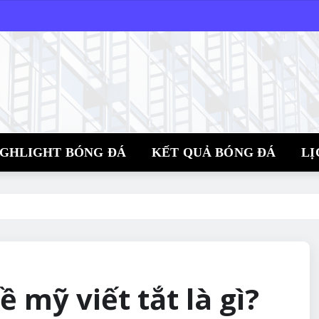
IGHLIGHT BÓNG ĐÁ
KẾT QUẢ BÓNG ĐÁ
LỊ
 mỹ viết tắt là gì?