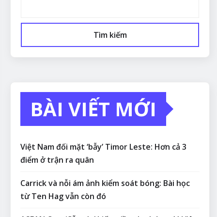
Tìm kiếm
BÀI VIẾT MỚI
Việt Nam đối mặt ‘bẫy’ Timor Leste: Hơn cả 3
điểm ở trận ra quân
Carrick và nỗi ám ảnh kiểm soát bóng: Bài học
từ Ten Hag vẫn còn đó