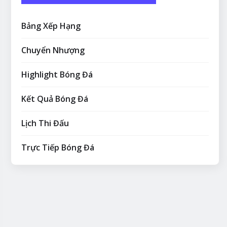
Bảng Xếp Hạng
Chuyển Nhượng
Highlight Bóng Đá
Kết Quả Bóng Đá
Lịch Thi Đấu
Trực Tiếp Bóng Đá