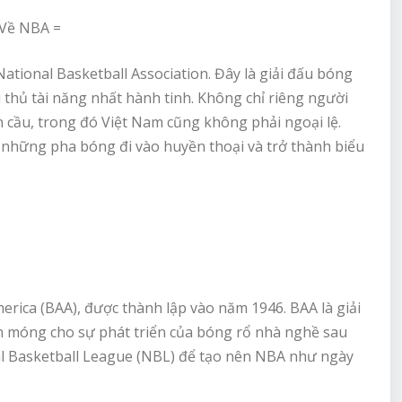
 Về NBA =
ational Basketball Association. Đây là giải đấu bóng
 thủ tài năng nhất hành tinh. Không chỉ riêng người
cầu, trong đó Việt Nam cũng không phải ngoại lệ.
 những pha bóng đi vào huyền thoại và trở thành biểu
erica (BAA), được thành lập vào năm 1946. BAA là giải
ền móng cho sự phát triển của bóng rổ nhà nghề sau
al Basketball League (NBL) để tạo nên NBA như ngày