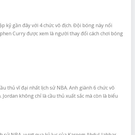
p kỷ gần đây với 4 chức vô địch. Đội bóng này nổi
ephen Curry được xem là người thay đổi cách chơi bóng
ầu thủ vĩ đại nhất lịch sử NBA. Anh giành 6 chức vô
. Jordan không chỉ là cầu thủ xuất sắc mà còn là biểu
ịch sử NBA, vượt qua kỷ lục của Kareem Abdul-Jabbar.