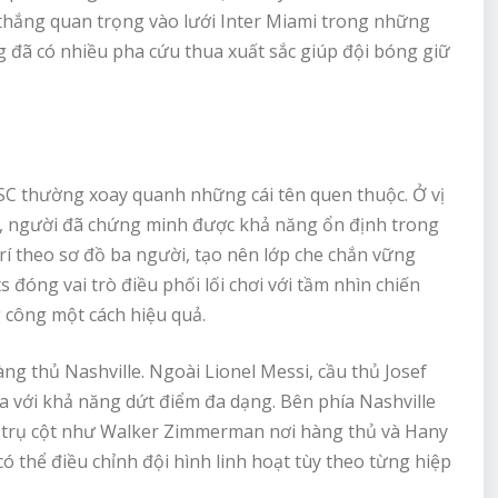
 thắng quan trọng vào lưới Inter Miami trong những
g đã có nhiều pha cứu thua xuất sắc giúp đội bóng giữ
 SC thường xoay quanh những cái tên quen thuộc. Ở vị
er, người đã chứng minh được khả năng ổn định trong
í theo sơ đồ ba người, tạo nên lớp che chắn vững
 đóng vai trò điều phối lối chơi với tầm nhìn chiến
g công một cách hiệu quả.
ng thủ Nashville. Ngoài Lionel Messi, cầu thủ Josef
với khả năng dứt điểm đa dạng. Bên phía Nashville
thủ trụ cột như Walker Zimmerman nơi hàng thủ và Hany
 thể điều chỉnh đội hình linh hoạt tùy theo từng hiệp