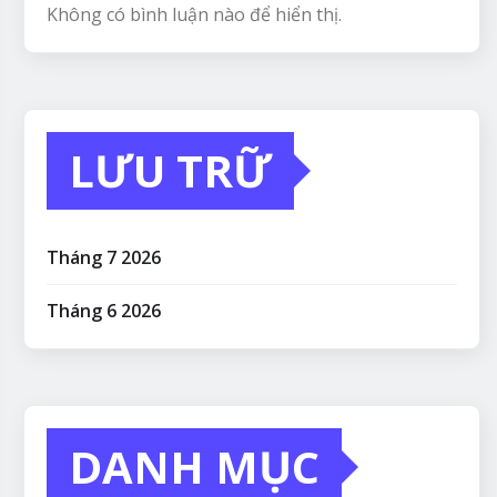
Không có bình luận nào để hiển thị.
LƯU TRỮ
Tháng 7 2026
Tháng 6 2026
DANH MỤC