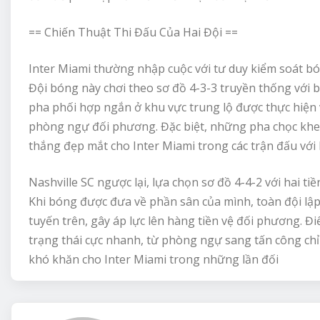
== Chiến Thuật Thi Đấu Của Hai Đội ==
Inter Miami thường nhập cuộc với tư duy kiểm soát bó
Đội bóng này chơi theo sơ đồ 4-3-3 truyền thống với b
pha phối hợp ngắn ở khu vực trung lộ được thực hiện
phòng ngự đối phương. Đặc biệt, những pha chọc khe
thắng đẹp mắt cho Inter Miami trong các trận đấu với 
Nashville SC ngược lại, lựa chọn sơ đồ 4-4-2 với hai t
Khi bóng được đưa về phần sân của mình, toàn đội lập
tuyến trên, gây áp lực lên hàng tiền vệ đối phương. 
trạng thái cực nhanh, từ phòng ngự sang tấn công chỉ
khó khăn cho Inter Miami trong những lần đối