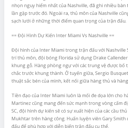
nhọn nguy hiểm nhất của Nashville, đã ghi nhiều bàn
lần gặp trước đó. Ngoài ra, thủ môn của Nashville cũn
sạch lưới ở những thời điểm quan trọng của trận đấu.
== Đội Hình Dự Kiến Inter Miami Vs Nashville ==
Đội hình của Inter Miami trong trận đấu với Nashville
trí thủ môn, đội bóng Florida sử dụng Drake Callend
khung gỗ. Hàng phòng ngự với các trung vệ được bố tr
chắc trước khung thành. Ở tuyến giữa, Sergio Busquets
thuật sắc bén của mình, kết nối giữa hàng thủ và hàn
Tiền đạo của Inter Miami luôn là mối đe dọa lớn cho hà
Martinez cũng mang đến sức mạnh trong vòng cấm địa 
SC, đội hình dự kiến sẽ có sự xuất hiện của các cầu 
Mukhtar trên hàng công. Huấn luyện viên Gary Smith có
đấu để phù hợp với diễn biến trận đấu cụ thể.