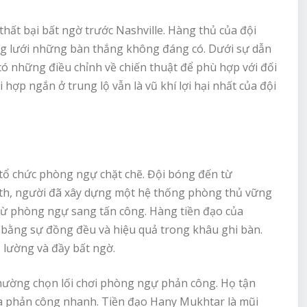
hất bại bất ngờ trước Nashville. Hàng thủ của đội
ủng lưới những bàn thắng không đáng có. Dưới sự dẫn
có những điều chỉnh về chiến thuật để phù hợp với đối
 hợp ngắn ở trung lộ vẫn là vũ khí lợi hại nhất của đội
à tổ chức phòng ngự chặt chẽ. Đội bóng đến từ
ith, người đã xây dựng một hệ thống phòng thủ vững
từ phòng ngự sang tấn công. Hàng tiền đạo của
 bằng sự đồng đều và hiệu quả trong khâu ghi bàn.
 lường và đầy bất ngờ.
 thường chọn lối chơi phòng ngự phản công. Họ tận
pha phản công nhanh. Tiền đạo Hany Mukhtar là mũi