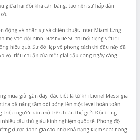
đầu giữa hai đội khá cân bằng, tạo nên sự hấp dẫn
cỏ.
ến động về nhân sự và chiến thuật. Inter Miami từng
 mẽ vào đội hình. Nashville SC thì nổi tiếng với lối
ng hiệu quả. Sự đối lập về phong cách thi đấu này đã
ợp với tiêu chuẩn của một giải đấu đang ngày càng
 mùa giải gần đây, đặc biệt là từ khi Lionel Messi gia
entina đã nâng tầm đội bóng lên một level hoàn toàn
g triệu người hâm mộ trên toàn thế giới. Đội bóng
i nhiều cầu thủ giàu kinh nghiệm quốc tế. Phong độ
thường được đánh giá cao nhờ khả năng kiểm soát bóng