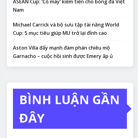
ASEAN Cup: ‘Cỗ máy’ kiếm tiền cho bóng đá Việt
Nam
Michael Carrick và bộ sưu tập tài năng World
Cup: 5 mục tiêu giúp MU trở lại đỉnh cao
Aston Villa đẩy mạnh đàm phán chiêu mộ
Garnacho – cuộc hồi sinh được Emery ấp ủ
BÌNH LUẬN GẦN
ĐÂY