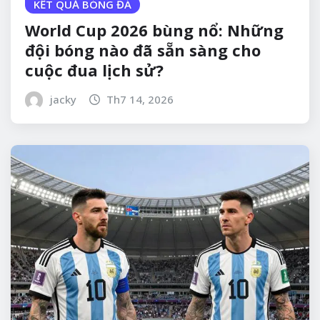
KẾT QUẢ BÓNG ĐÁ
World Cup 2026 bùng nổ: Những
đội bóng nào đã sẵn sàng cho
cuộc đua lịch sử?
jacky
Th7 14, 2026