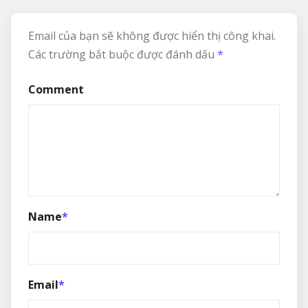
Email của bạn sẽ không được hiển thị công khai.
Các trường bắt buộc được đánh dấu
*
Comment
Name
*
Email
*