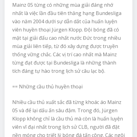
Mainz 05 từng có những mùa giải đáng nhớ
nhất là việc lần đầu tiên thăng hạng Bundesliga
vào năm 2004 dưới sự dẫn dắt của huấn luyện
viên huyền thoại Jürgen Klopp. Đội bóng đã có
mặt tại giải đấu cao nhất nước Đức trong nhiều
mùa giải liên tiếp, từ đó xây dựng được truyền
thống vững chắc. Các vị trí cao nhất mà Mainz
từng đạt được tại Bundesliga là những thành
tích đáng tự hào trong lịch sử câu lạc bộ.
== Những cầu thủ huyền thoại
Nhiều cầu thủ xuất sắc đã từng khoác áo Mainz
05 và để lại dấu ấn sâu đậm. Trong đó, Jürgen
Klopp không chỉ là cầu thủ mà còn là huấn luyện
viên vĩ đại nhất trong lịch sử CLB, người đã đặt
nền móng cho triết lý bóng đá tấn công. Các ngôi