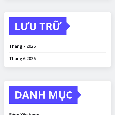
LƯU TRỮ
Tháng 7 2026
Tháng 6 2026
DANH MỤC
Bảng Xếp Hạng