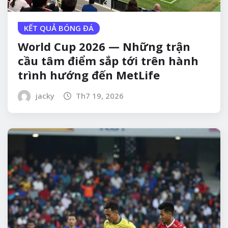
KẾT QUẢ BÓNG ĐÁ
World Cup 2026 — Những trận
cầu tâm điểm sắp tới trên hành
trình hướng đến MetLife
jacky
Th7 19, 2026