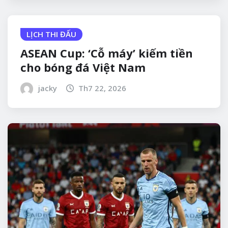
LỊCH THI ĐẤU
ASEAN Cup: ‘Cỗ máy’ kiếm tiền
cho bóng đá Việt Nam
jacky
Th7 22, 2026