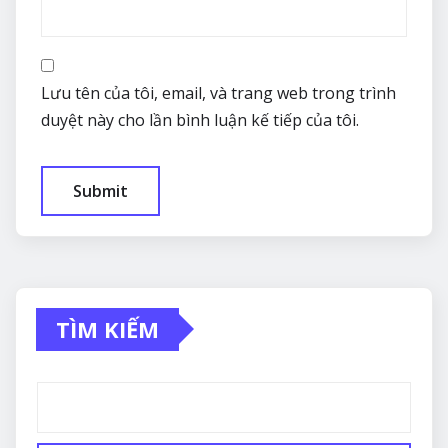
Lưu tên của tôi, email, và trang web trong trình
duyệt này cho lần bình luận kế tiếp của tôi.
TÌM KIẾM