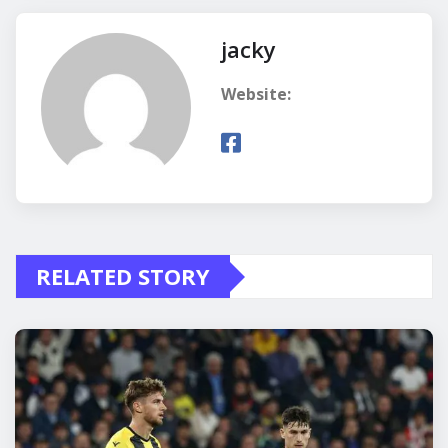
jacky
Website:
RELATED STORY