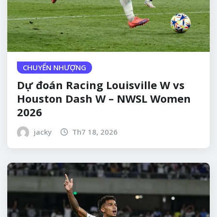
CHUYỂN NHƯỢNG
Dự đoán Racing Louisville W vs
Houston Dash W – NWSL Women
2026
jacky
Th7 18, 2026