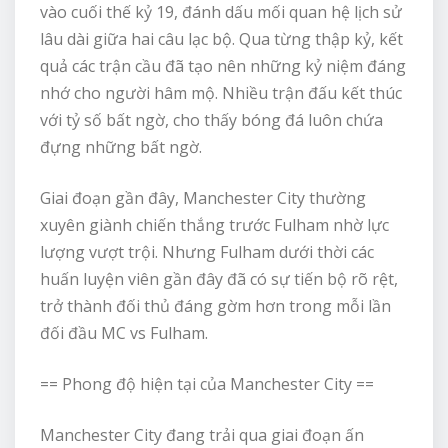
vào cuối thế kỷ 19, đánh dấu mối quan hệ lịch sử
lâu dài giữa hai câu lạc bộ. Qua từng thập kỷ, kết
quả các trận cầu đã tạo nên những kỷ niệm đáng
nhớ cho người hâm mộ. Nhiều trận đấu kết thúc
với tỷ số bất ngờ, cho thấy bóng đá luôn chứa
đựng những bất ngờ.
Giai đoạn gần đây, Manchester City thường
xuyên giành chiến thắng trước Fulham nhờ lực
lượng vượt trội. Nhưng Fulham dưới thời các
huấn luyện viên gần đây đã có sự tiến bộ rõ rệt,
trở thành đối thủ đáng gờm hơn trong mỗi lần
đối đầu MC vs Fulham.
== Phong độ hiện tại của Manchester City ==
Manchester City đang trải qua giai đoạn ấn