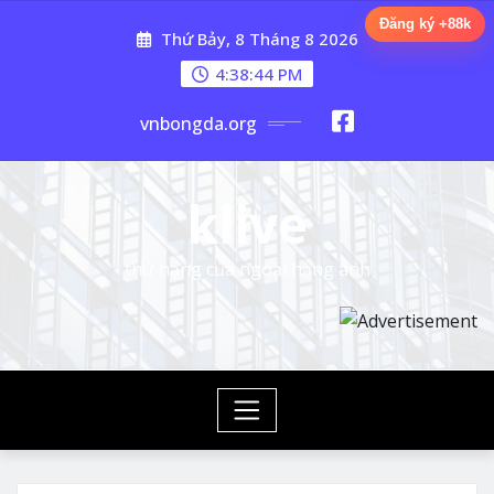
Skip
Đăng ký +88k
Thứ Bảy, 8 Tháng 8 2026
to
content
4:38:46 PM
vnbongda.org
klive
thứ hạng của ngoại hạng anh