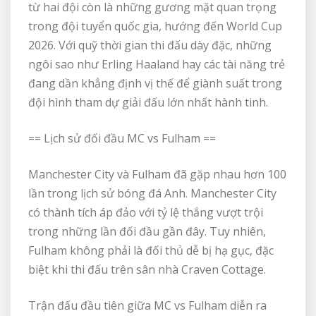
từ hai đội còn là những gương mặt quan trọng
trong đội tuyển quốc gia, hướng đến World Cup
2026. Với quỹ thời gian thi đấu dày đặc, những
ngôi sao như Erling Haaland hay các tài năng trẻ
đang dần khẳng định vị thế để giành suất trong
đội hình tham dự giải đấu lớn nhất hành tinh.
== Lịch sử đối đầu MC vs Fulham ==
Manchester City và Fulham đã gặp nhau hơn 100
lần trong lịch sử bóng đá Anh. Manchester City
có thành tích áp đảo với tỷ lệ thắng vượt trội
trong những lần đối đầu gần đây. Tuy nhiên,
Fulham không phải là đối thủ dễ bị hạ gục, đặc
biệt khi thi đấu trên sân nhà Craven Cottage.
Trận đấu đầu tiên giữa MC vs Fulham diễn ra