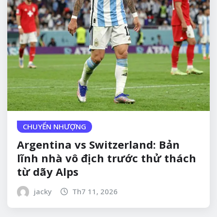
CHUYỂN NHƯỢNG
Argentina vs Switzerland: Bản
lĩnh nhà vô địch trước thử thách
từ dãy Alps
jacky
Th7 11, 2026