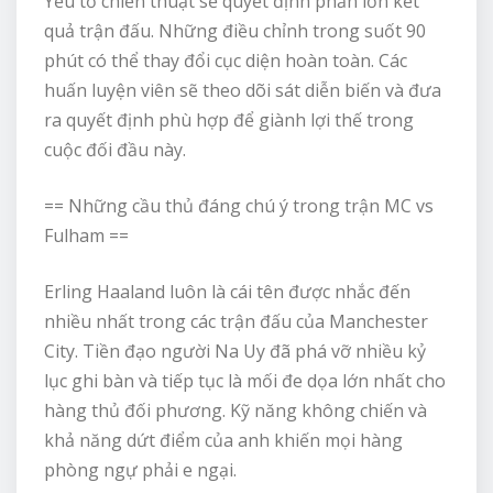
Yếu tố chiến thuật sẽ quyết định phần lớn kết
quả trận đấu. Những điều chỉnh trong suốt 90
phút có thể thay đổi cục diện hoàn toàn. Các
huấn luyện viên sẽ theo dõi sát diễn biến và đưa
ra quyết định phù hợp để giành lợi thế trong
cuộc đối đầu này.
== Những cầu thủ đáng chú ý trong trận MC vs
Fulham ==
Erling Haaland luôn là cái tên được nhắc đến
nhiều nhất trong các trận đấu của Manchester
City. Tiền đạo người Na Uy đã phá vỡ nhiều kỷ
lục ghi bàn và tiếp tục là mối đe dọa lớn nhất cho
hàng thủ đối phương. Kỹ năng không chiến và
khả năng dứt điểm của anh khiến mọi hàng
phòng ngự phải e ngại.