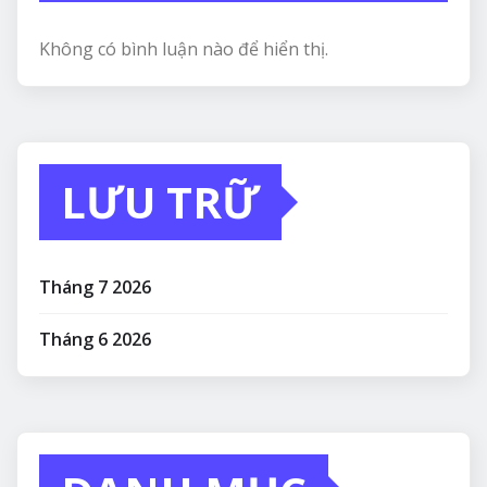
Không có bình luận nào để hiển thị.
LƯU TRỮ
Tháng 7 2026
Tháng 6 2026