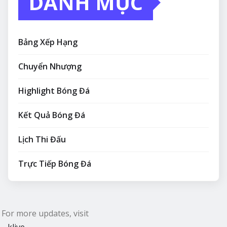
DANH MỤC
Bảng Xếp Hạng
Chuyển Nhượng
Highlight Bóng Đá
Kết Quả Bóng Đá
Lịch Thi Đấu
Trực Tiếp Bóng Đá
For more updates, visit