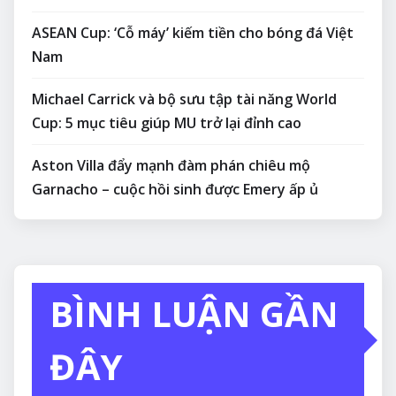
ASEAN Cup: ‘Cỗ máy’ kiếm tiền cho bóng đá Việt
Nam
Michael Carrick và bộ sưu tập tài năng World
Cup: 5 mục tiêu giúp MU trở lại đỉnh cao
Aston Villa đẩy mạnh đàm phán chiêu mộ
Garnacho – cuộc hồi sinh được Emery ấp ủ
BÌNH LUẬN GẦN
ĐÂY