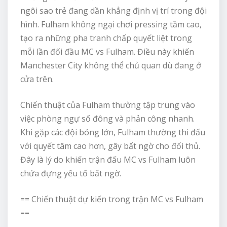
ngôi sao trẻ đang dần khẳng định vị trí trong đội
hình. Fulham không ngại chơi pressing tầm cao,
tạo ra những pha tranh chấp quyết liệt trong
mỗi lần đối đầu MC vs Fulham. Điều này khiến
Manchester City không thể chủ quan dù đang ở
cửa trên.
Chiến thuật của Fulham thường tập trung vào
việc phòng ngự số đông và phản công nhanh.
Khi gặp các đội bóng lớn, Fulham thường thi đấu
với quyết tâm cao hơn, gây bất ngờ cho đối thủ.
Đây là lý do khiến trận đấu MC vs Fulham luôn
chứa đựng yếu tố bất ngờ.
== Chiến thuật dự kiến trong trận MC vs Fulham
==