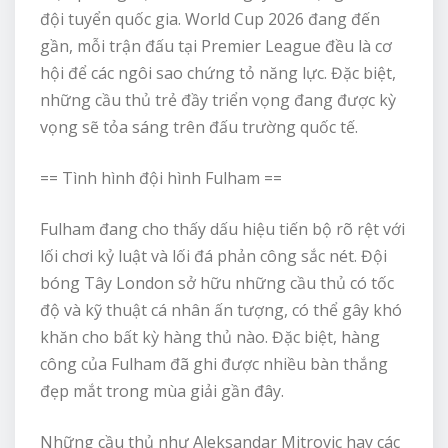
đội tuyển quốc gia. World Cup 2026 đang đến
gần, mỗi trận đấu tại Premier League đều là cơ
hội để các ngôi sao chứng tỏ năng lực. Đặc biệt,
những cầu thủ trẻ đầy triển vọng đang được kỳ
vọng sẽ tỏa sáng trên đấu trường quốc tế.
== Tình hình đội hình Fulham ==
Fulham đang cho thấy dấu hiệu tiến bộ rõ rệt với
lối chơi kỷ luật và lối đá phản công sắc nét. Đội
bóng Tây London sở hữu những cầu thủ có tốc
độ và kỹ thuật cá nhân ấn tượng, có thể gây khó
khăn cho bất kỳ hàng thủ nào. Đặc biệt, hàng
công của Fulham đã ghi được nhiều bàn thắng
đẹp mắt trong mùa giải gần đây.
Những cầu thủ như Aleksandar Mitrovic hay các