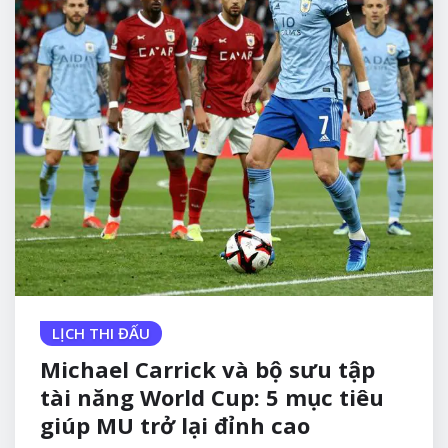
LỊCH THI ĐẤU
Michael Carrick và bộ sưu tập
tài năng World Cup: 5 mục tiêu
giúp MU trở lại đỉnh cao