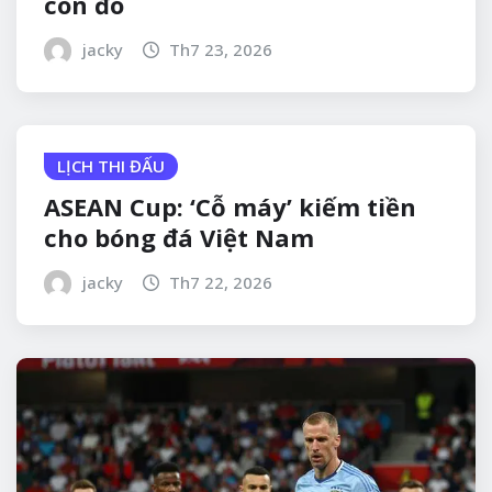
còn đó
jacky
Th7 23, 2026
LỊCH THI ĐẤU
ASEAN Cup: ‘Cỗ máy’ kiếm tiền
cho bóng đá Việt Nam
jacky
Th7 22, 2026