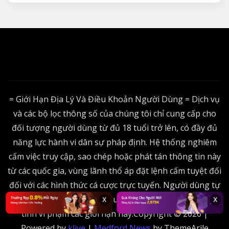
= Giới Hạn Địa Lý Và Điều Khoản Người Dùng = Dịch vụ
và các bộ lọc thông số của chúng tôi chỉ cung cấp cho
đối tượng người dùng từ đủ 18 tuổi trở lên, có đầy đủ
năng lực hành vi dân sự pháp định. Hệ thống nghiêm
cấm việc truy cập, sao chép hoặc phát tán thông tin này
từ các quốc gia, vùng lãnh thổ áp đặt lệnh cấm tuyệt đối
đối với các hình thức cá cược trực tuyến. Người dùng tự
chịu trách nhiệm trước cơ quan chức năng sở tại nếu cố
x
x
tình vi phạm các giới hạn này.Copyright © 2026 |
Powered by
klive
|
Medford News
by ThemeArile