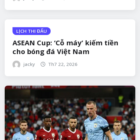
LỊCH THI ĐẤU
ASEAN Cup: ‘Cỗ máy’ kiếm tiền
cho bóng đá Việt Nam
jacky
Th7 22, 2026