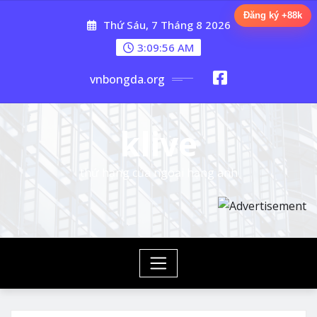
Skip
Đăng ký +88k
Thứ Sáu, 7 Tháng 8 2026
to
content
3:09:58 AM
vnbongda.org
klive
thứ hạng của ngoại hạng anh