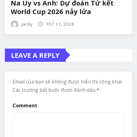
Na Uy vs Anh: Dự đoán Tứ kết
World Cup 2026 nảy lửa
jacky
Th7 11, 2026
LEAVE A REPLY
Email của bạn sẽ không được hiển thị công khai.
Các trường bắt buộc được đánh dấu
*
Comment