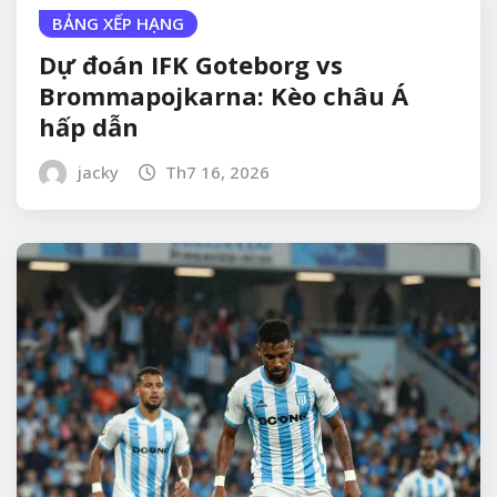
BẢNG XẾP HẠNG
Dự đoán IFK Goteborg vs
Brommapojkarna: Kèo châu Á
hấp dẫn
jacky
Th7 16, 2026