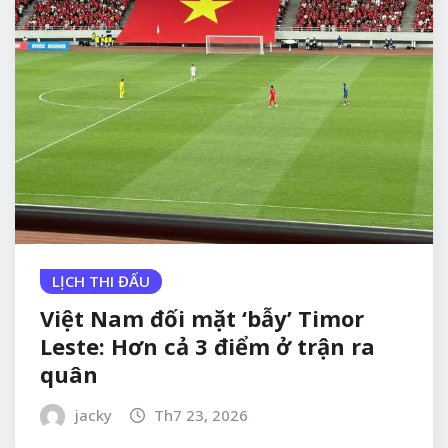
LỊCH THI ĐẤU
Việt Nam đối mặt ‘bẫy’ Timor
Leste: Hơn cả 3 điểm ở trận ra
quân
jacky
Th7 23, 2026