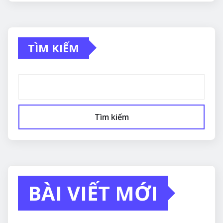
TÌM KIẾM
Tìm kiếm
BÀI VIẾT MỚI