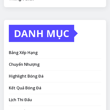
DANH MỤC
Bảng Xếp Hạng
Chuyển Nhượng
Highlight Bóng Đá
Kết Quả Bóng Đá
Lịch Thi Đấu