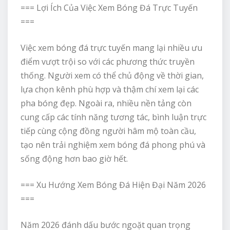
=== Lợi Ích Của Việc Xem Bóng Đá Trực Tuyến
===
Việc xem bóng đá trực tuyến mang lại nhiều ưu
điểm vượt trội so với các phương thức truyền
thống. Người xem có thể chủ động về thời gian,
lựa chọn kênh phù hợp và thậm chí xem lại các
pha bóng đẹp. Ngoài ra, nhiều nền tảng còn
cung cấp các tính năng tương tác, bình luận trực
tiếp cùng cộng đồng người hâm mộ toàn cầu,
tạo nên trải nghiệm xem bóng đá phong phú và
sống động hơn bao giờ hết.
=== Xu Hướng Xem Bóng Đá Hiện Đại Năm 2026
===
Năm 2026 đánh dấu bước ngoặt quan trọng