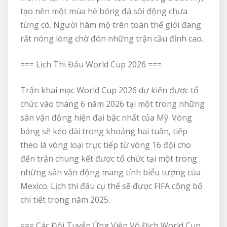
tạo nên một mùa hè bóng đá sôi động chưa
từng có. Người hâm mộ trên toàn thế giới đang
rất nóng lòng chờ đón những trận cầu đỉnh cao.
=== Lịch Thi Đấu World Cup 2026 ===
Trận khai mạc World Cup 2026 dự kiến được tổ
chức vào tháng 6 năm 2026 tại một trong những
sân vận động hiện đại bậc nhất của Mỹ. Vòng
bảng sẽ kéo dài trong khoảng hai tuần, tiếp
theo là vòng loại trực tiếp từ vòng 16 đội cho
đến trận chung kết được tổ chức tại một trong
những sân vận động mang tính biểu tượng của
Mexico. Lịch thi đấu cụ thể sẽ được FIFA công bố
chi tiết trong năm 2025.
=== Các Đội Tuyển Ứng Viên Vô Địch World Cup