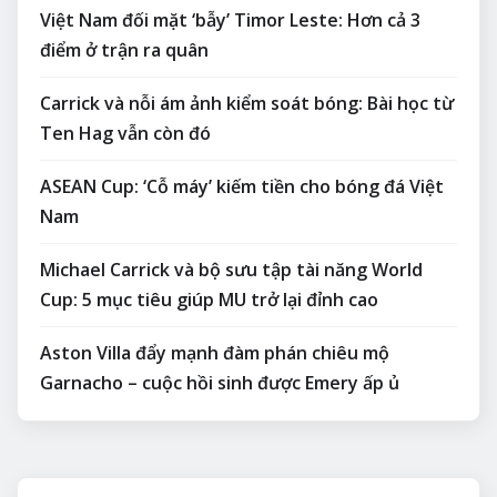
Việt Nam đối mặt ‘bẫy’ Timor Leste: Hơn cả 3
điểm ở trận ra quân
Carrick và nỗi ám ảnh kiểm soát bóng: Bài học từ
Ten Hag vẫn còn đó
ASEAN Cup: ‘Cỗ máy’ kiếm tiền cho bóng đá Việt
Nam
Michael Carrick và bộ sưu tập tài năng World
Cup: 5 mục tiêu giúp MU trở lại đỉnh cao
Aston Villa đẩy mạnh đàm phán chiêu mộ
Garnacho – cuộc hồi sinh được Emery ấp ủ